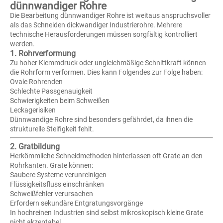
dünnwandiger Rohre
Die Bearbeitung dünnwandiger Rohre ist weitaus anspruchsvoller
als das Schneiden dickwandiger Industrierohre. Mehrere
technische Herausforderungen müssen sorgfältig kontrolliert
werden.
1. Rohrverformung
Zu hoher Klemmdruck oder ungleichmäßige Schnittkraft können
die Rohrform verformen. Dies kann Folgendes zur Folge haben:
Ovale Rohrenden
Schlechte Passgenauigkeit
Schwierigkeiten beim Schweißen
Leckagerisiken
Dünnwandige Rohre sind besonders gefährdet, da ihnen die
strukturelle Steifigkeit fehlt.
2. Gratbildung
Herkömmliche Schneidmethoden hinterlassen oft Grate an den
Rohrkanten. Grate können:
Saubere Systeme verunreinigen
Flüssigkeitsfluss einschränken
Schweißfehler verursachen
Erfordern sekundäre Entgratungsvorgänge
In hochreinen Industrien sind selbst mikroskopisch kleine Grate
nicht akzeptabel.