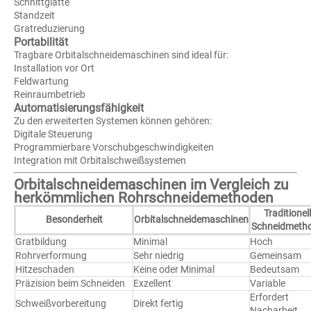
Schnittglätte
Standzeit
Gratreduzierung
Portabilität
Tragbare Orbitalschneidemaschinen sind ideal für:
Installation vor Ort
Feldwartung
Reinraumbetrieb
Automatisierungsfähigkeit
Zu den erweiterten Systemen können gehören:
Digitale Steuerung
Programmierbare Vorschubgeschwindigkeiten
Integration mit Orbitalschweißsystemen
Orbitalschneidemaschinen im Vergleich zu
herkömmlichen Rohrschneidemethoden
Traditionel
Besonderheit
Orbitalschneidemaschinen
Schneidmeth
Gratbildung
Minimal
Hoch
Rohrverformung
Sehr niedrig
Gemeinsam
Hitzeschaden
Keine oder Minimal
Bedeutsam
Präzision beim Schneiden
Exzellent
Variable
Erfordert
Schweißvorbereitung
Direkt fertig
Nacharbeit