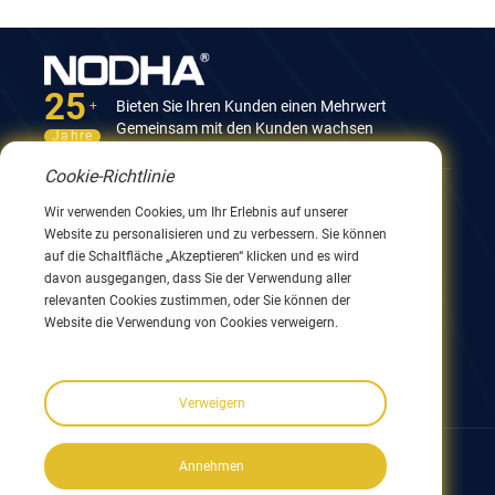
25
Bieten Sie Ihren Kunden einen Mehrwert
+
Gemeinsam mit den Kunden wachsen
Jahre
Cookie-Richtlinie
Kontaktieren Sie uns
Wir verwenden Cookies, um Ihr Erlebnis auf unserer
Website zu personalisieren und zu verbessern. Sie können
12. Gebäude, Nr. 9 Xingyang Road, Wuxi 214082,
auf die Schaltfläche „Akzeptieren“ klicken und es wird
JiangSu, China
davon ausgegangen, dass Sie der Verwendung aller
0086 510 8580 8562
relevanten Cookies zustimmen, oder Sie können der
0086 152 5144 1199
Website die Verwendung von Cookies verweigern.
info@nodha.com
sales@nodha.com
Verweigern
Folgen Sie uns:
Annehmen