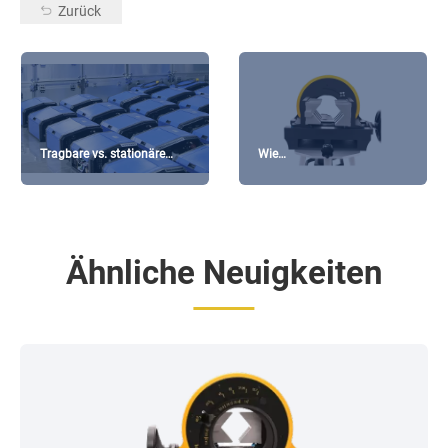
Zurück
Tragbare vs. stationäre
Wie
Orbitalschweißmaschinen:
Orbitalschneidemaschinen
Welche passt zu Ihren
für gratfreies
Bedürfnissen?
Rohrschneiden sorgen
Ähnliche Neuigkeiten