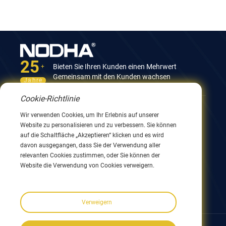
25
Bieten Sie Ihren Kunden einen Mehrwert
+
Gemeinsam mit den Kunden wachsen
Jahre
Cookie-Richtlinie
Kontaktieren Sie uns
Wir verwenden Cookies, um Ihr Erlebnis auf unserer
Website zu personalisieren und zu verbessern. Sie können
12. Gebäude, Nr. 9 Xingyang Road, Wuxi 214082,
auf die Schaltfläche „Akzeptieren“ klicken und es wird
JiangSu, China
davon ausgegangen, dass Sie der Verwendung aller
0086 510 8580 8562
relevanten Cookies zustimmen, oder Sie können der
0086 152 5144 1199
Website die Verwendung von Cookies verweigern.
info@nodha.com
sales@nodha.com
Verweigern