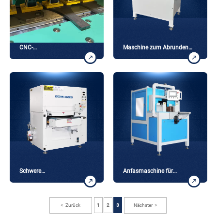
CNC-
Maschine zum Abrunden
Plattenkantenfräsmaschine
von Plattenkanten
Schwere
Anfasmaschine für
Schlackenentfernungsmaschine
Vierkantrohre
Zurück
1
2
3
Nächster