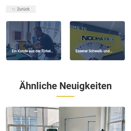
Zurück
Ein Kunde aus der Türkei
Essener Schweiß- und
besuchte die Produkte zum
Schneidemesse in
Schweißen von Rohren an
Deutschland! NODHA ist
Rohrböden und besichtigte
hier, um die Szene
sie.
aufzumischen!
Ähnliche Neuigkeiten