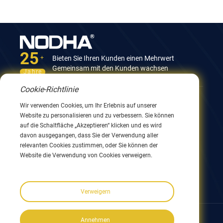
25
Bieten Sie Ihren Kunden einen Mehrwert
+
Gemeinsam mit den Kunden wachsen
Jahre
Cookie-Richtlinie
Kontaktieren Sie uns
Wir verwenden Cookies, um Ihr Erlebnis auf unserer
Website zu personalisieren und zu verbessern. Sie können
12. Gebäude, Nr. 9 Xingyang Road, Wuxi 214082,
auf die Schaltfläche „Akzeptieren“ klicken und es wird
JiangSu, China
davon ausgegangen, dass Sie der Verwendung aller
0086 510 8580 8562
relevanten Cookies zustimmen, oder Sie können der
0086 152 5144 1199
Website die Verwendung von Cookies verweigern.
info@nodha.com
sales@nodha.com
Verweigern
Folgen Sie uns:
Annehmen